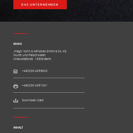
DAS UNTERNEHMEN
MAGO
„mago“ Kohn & Kempkes GmbH & Co. KG
Wurst- und Fleischwaren
Miraustraße 68 · 13509 Berlin
+49(0)30 4355820
+49(0)30 4351041
Download vCard
INHALT