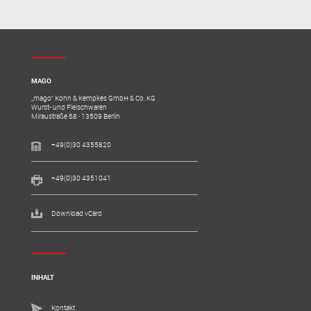
MAGO
„mago“ Kohn & Kempkes GmbH & Co. KG
Wurst- und Fleischwaren
Miraustraße 68 · 13509 Berlin
+49(0)30 4355820
+49(0)30 4351041
Download vCard
INHALT
Kontakt