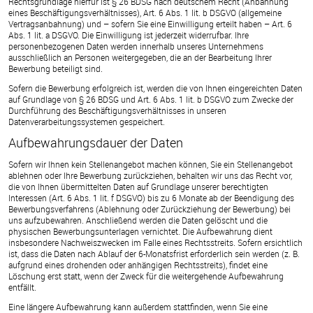
Rechtsgrundlage hierfür ist § 26 BDSG nach deutschem Recht (Anbahnung
eines Beschäftigungsverhältnisses), Art. 6 Abs. 1 lit. b DSGVO (allgemeine
Vertragsanbahnung) und – sofern Sie eine Einwilligung erteilt haben – Art. 6
Abs. 1 lit. a DSGVO. Die Einwilligung ist jederzeit widerrufbar. Ihre
personenbezogenen Daten werden innerhalb unseres Unternehmens
ausschließlich an Personen weitergegeben, die an der Bearbeitung Ihrer
Bewerbung beteiligt sind.
Sofern die Bewerbung erfolgreich ist, werden die von Ihnen eingereichten Daten
auf Grundlage von § 26 BDSG und Art. 6 Abs. 1 lit. b DSGVO zum Zwecke der
Durchführung des Beschäftigungsverhältnisses in unseren
Datenverarbeitungssystemen gespeichert.
Aufbewahrungsdauer der Daten
Sofern wir Ihnen kein Stellenangebot machen können, Sie ein Stellenangebot
ablehnen oder Ihre Bewerbung zurückziehen, behalten wir uns das Recht vor,
die von Ihnen übermittelten Daten auf Grundlage unserer berechtigten
Interessen (Art. 6 Abs. 1 lit. f DSGVO) bis zu 6 Monate ab der Beendigung des
Bewerbungsverfahrens (Ablehnung oder Zurückziehung der Bewerbung) bei
uns aufzubewahren. Anschließend werden die Daten gelöscht und die
physischen Bewerbungsunterlagen vernichtet. Die Aufbewahrung dient
insbesondere Nachweiszwecken im Falle eines Rechtsstreits. Sofern ersichtlich
ist, dass die Daten nach Ablauf der 6-Monatsfrist erforderlich sein werden (z. B.
aufgrund eines drohenden oder anhängigen Rechtsstreits), findet eine
Löschung erst statt, wenn der Zweck für die weitergehende Aufbewahrung
entfällt.
Eine längere Aufbewahrung kann außerdem stattfinden, wenn Sie eine