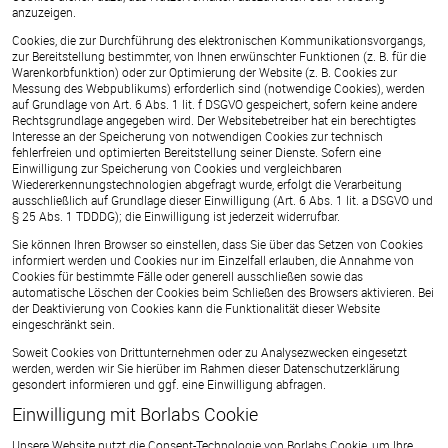
anzuzeigen.
Cookies, die zur Durchführung des elektronischen Kommunikationsvorgangs,
zur Bereitstellung bestimmter, von Ihnen erwünschter Funktionen (z. B. für die
Warenkorbfunktion) oder zur Optimierung der Website (z. B. Cookies zur
Messung des Webpublikums) erforderlich sind (notwendige Cookies), werden
auf Grundlage von Art. 6 Abs. 1 lit. f DSGVO gespeichert, sofern keine andere
Rechtsgrundlage angegeben wird. Der Websitebetreiber hat ein berechtigtes
Interesse an der Speicherung von notwendigen Cookies zur technisch
fehlerfreien und optimierten Bereitstellung seiner Dienste. Sofern eine
Einwilligung zur Speicherung von Cookies und vergleichbaren
Wiedererkennungstechnologien abgefragt wurde, erfolgt die Verarbeitung
ausschließlich auf Grundlage dieser Einwilligung (Art. 6 Abs. 1 lit. a DSGVO und
§ 25 Abs. 1 TDDDG); die Einwilligung ist jederzeit widerrufbar.
Sie können Ihren Browser so einstellen, dass Sie über das Setzen von Cookies
informiert werden und Cookies nur im Einzelfall erlauben, die Annahme von
Cookies für bestimmte Fälle oder generell ausschließen sowie das
automatische Löschen der Cookies beim Schließen des Browsers aktivieren. Bei
der Deaktivierung von Cookies kann die Funktionalität dieser Website
eingeschränkt sein.
Soweit Cookies von Drittunternehmen oder zu Analysezwecken eingesetzt
werden, werden wir Sie hierüber im Rahmen dieser Datenschutzerklärung
gesondert informieren und ggf. eine Einwilligung abfragen.
Einwilligung mit Borlabs Cookie
Unsere Website nutzt die Consent-Technologie von Borlabs Cookie, um Ihre