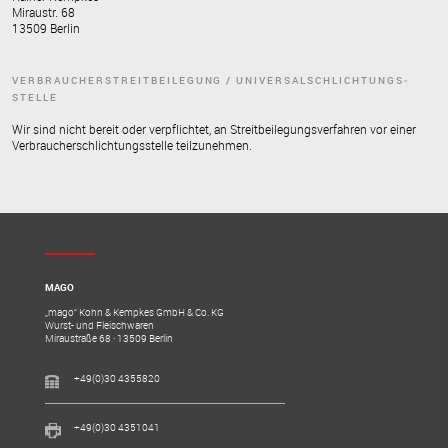
Miraustr. 68
13509 Berlin
VERBRAUCHER­­STREIT­BEILEGUNG / UNIVERSAL­­SCHLICHTUNGS­
STELLE
Wir sind nicht bereit oder verpflichtet, an Streitbeilegungsverfahren vor einer
Verbraucherschlichtungsstelle teilzunehmen.
MAGO
„mago“ Kohn & Kempkes GmbH & Co. KG
Wurst- und Fleischwaren
Miraustraße 68 · 13509 Berlin
+49(0)30 4355820
+49(0)30 4351041