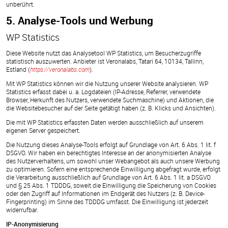
unberührt.
5. Analyse-Tools und Werbung
WP Statistics
Diese Website nutzt das Analysetool WP Statistics, um Besucherzugriffe
statistisch auszuwerten. Anbieter ist Veronalabs, Tatari 64, 10134, Tallinn,
Estland (
https://veronalabs.com
).
Mit WP Statistics können wir die Nutzung unserer Website analysieren. WP
Statistics erfasst dabei u. a. Logdateien (IP-Adresse, Referrer, verwendete
Browser, Herkunft des Nutzers, verwendete Suchmaschine) und Aktionen, die
die Websitebesucher auf der Seite getätigt haben (z. B. Klicks und Ansichten).
Die mit WP Statistics erfassten Daten werden ausschließlich auf unserem
eigenen Server gespeichert.
Die Nutzung dieses Analyse-Tools erfolgt auf Grundlage von Art. 6 Abs. 1 lit. f
DSGVO. Wir haben ein berechtigtes Interesse an der anonymisierten Analyse
des Nutzerverhaltens, um sowohl unser Webangebot als auch unsere Werbung
zu optimieren. Sofern eine entsprechende Einwilligung abgefragt wurde, erfolgt
die Verarbeitung ausschließlich auf Grundlage von Art. 6 Abs. 1 lit. a DSGVO
und § 25 Abs. 1 TDDDG, soweit die Einwilligung die Speicherung von Cookies
oder den Zugriff auf Informationen im Endgerät des Nutzers (z. B. Device-
Fingerprinting) im Sinne des TDDDG umfasst. Die Einwilligung ist jederzeit
widerrufbar.
IP-Anonymisierung