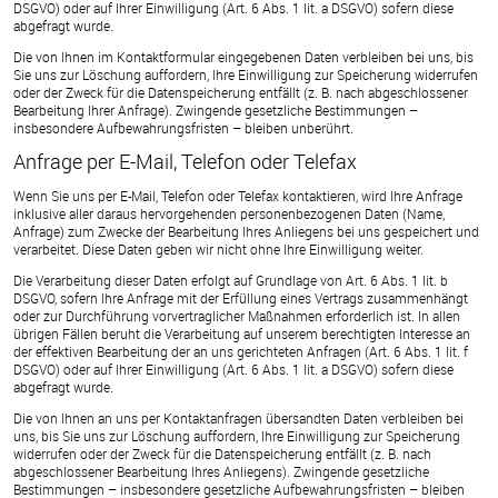
DSGVO) oder auf Ihrer Einwilligung (Art. 6 Abs. 1 lit. a DSGVO) sofern diese
abgefragt wurde.
Die von Ihnen im Kontaktformular eingegebenen Daten verbleiben bei uns, bis
Sie uns zur Löschung auffordern, Ihre Einwilligung zur Speicherung widerrufen
oder der Zweck für die Datenspeicherung entfällt (z. B. nach abgeschlossener
Bearbeitung Ihrer Anfrage). Zwingende gesetzliche Bestimmungen –
insbesondere Aufbewahrungsfristen – bleiben unberührt.
Anfrage per E-Mail, Telefon oder Telefax
Wenn Sie uns per E-Mail, Telefon oder Telefax kontaktieren, wird Ihre Anfrage
inklusive aller daraus hervorgehenden personenbezogenen Daten (Name,
Anfrage) zum Zwecke der Bearbeitung Ihres Anliegens bei uns gespeichert und
verarbeitet. Diese Daten geben wir nicht ohne Ihre Einwilligung weiter.
Die Verarbeitung dieser Daten erfolgt auf Grundlage von Art. 6 Abs. 1 lit. b
DSGVO, sofern Ihre Anfrage mit der Erfüllung eines Vertrags zusammenhängt
oder zur Durchführung vorvertraglicher Maßnahmen erforderlich ist. In allen
übrigen Fällen beruht die Verarbeitung auf unserem berechtigten Interesse an
der effektiven Bearbeitung der an uns gerichteten Anfragen (Art. 6 Abs. 1 lit. f
DSGVO) oder auf Ihrer Einwilligung (Art. 6 Abs. 1 lit. a DSGVO) sofern diese
abgefragt wurde.
Die von Ihnen an uns per Kontaktanfragen übersandten Daten verbleiben bei
uns, bis Sie uns zur Löschung auffordern, Ihre Einwilligung zur Speicherung
widerrufen oder der Zweck für die Datenspeicherung entfällt (z. B. nach
abgeschlossener Bearbeitung Ihres Anliegens). Zwingende gesetzliche
Bestimmungen – insbesondere gesetzliche Aufbewahrungsfristen – bleiben