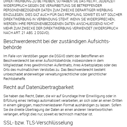
DIREKTWERBUNG ZU BETREIBEN, SO HABEN SIE DAS RECHT, JEDERZEIT
WIDERSPRUCH GEGEN DIE VERARBEITUNG SIE BETREFFENDER
PERSONENBEZOGENER DATEN ZUM ZWECKE DERARTIGER WERBUNG
EINZULEGEN; DIES GILT AUCH FÜR DAS PROFILING, SOWEIT ES MIT SOLCHER
DIREKTWERBUNG IN VERBINDUNG STEHT. WENN SIE WIDERSPRECHEN,
WERDEN IHRE PERSONENBEZOGENEN DATEN ANSCHLIESSEND NICHT
MEHR ZUM ZWECKE DER DIREKTWERBUNG VERWENDET (WIDERSPRUCH
NACH ART. 21 ABS. 2 DSGVO).
Beschwerde­recht bei der zuständigen Aufsichts­
behörde
Im Falle von Verstößen gegen die DSGVO steht den Betroffenen ein
Beschwerderecht bei einer Aufsichtsbehörde, insbesondere in dem
Mitgliedstaat ihres gewöhnlichen Aufenthalts, ihres Arbeitsplatzes oder des
Orts des mutmaßlichen Verstoßes zu. Das Beschwerderecht besteht
unbeschadet anderweitiger verwaltungsrechtlicher oder gerichtlicher
Rechtsbehelfe.
Recht auf Daten­übertrag­barkeit
Sie haben das Recht, Daten, die wir auf Grundlage Ihrer Einwilligung oder in
Erfüllung eines Vertrags automatisiert verarbeiten, an sich oder an einen Dritten
in einem gängigen, maschinenlesbaren Format aushändigen zu lassen. Sofern
Sie die direkte Übertragung der Daten an einen anderen Verantwortlichen
verlangen, erfolgt dies nur, soweit es technisch machbar ist.
SSL- bzw. TLS-Verschlüsselung