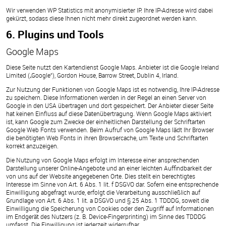
Wir verwenden WP Statistics mit anonymisierter IP. Ihre IP-Adresse wird dabei
gekürzt, sodass diese Ihnen nicht mehr direkt zugeordnet werden kann.
6. Plugins und Tools
Google Maps
Diese Seite nutzt den Kartendienst Google Maps. Anbieter ist die Google Ireland
Limited („Google“), Gordon House, Barrow Street, Dublin 4, Irland.
Zur Nutzung der Funktionen von Google Maps ist es notwendig, Ihre IP-Adresse
zu speichern. Diese Informationen werden in der Regel an einen Server von
Google in den USA übertragen und dort gespeichert. Der Anbieter dieser Seite
hat keinen Einfluss auf diese Datenübertragung. Wenn Google Maps aktiviert
ist, kann Google zum Zwecke der einheitlichen Darstellung der Schriftarten
Google Web Fonts verwenden. Beim Aufruf von Google Maps lädt Ihr Browser
die benötigten Web Fonts in ihren Browsercache, um Texte und Schriftarten
korrekt anzuzeigen.
Die Nutzung von Google Maps erfolgt im Interesse einer ansprechenden
Darstellung unserer Online-Angebote und an einer leichten Auffindbarkeit der
von uns auf der Website angegebenen Orte. Dies stellt ein berechtigtes
Interesse im Sinne von Art. 6 Abs. 1 lit. f DSGVO dar. Sofern eine entsprechende
Einwilligung abgefragt wurde, erfolgt die Verarbeitung ausschließlich auf
Grundlage von Art. 6 Abs. 1 lit. a DSGVO und § 25 Abs. 1 TDDDG, soweit die
Einwilligung die Speicherung von Cookies oder den Zugriff auf Informationen
im Endgerät des Nutzers (z. B. Device-Fingerprinting) im Sinne des TDDDG
umfasst. Die Einwilligung ist jederzeit widerrufbar.