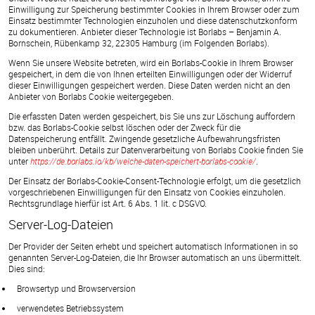
Einwilligung zur Speicherung bestimmter Cookies in Ihrem Browser oder zum
Einsatz bestimmter Technologien einzuholen und diese datenschutzkonform
zu dokumentieren. Anbieter dieser Technologie ist Borlabs – Benjamin A.
Bornschein, Rübenkamp 32, 22305 Hamburg (im Folgenden Borlabs).
Wenn Sie unsere Website betreten, wird ein Borlabs-Cookie in Ihrem Browser
gespeichert, in dem die von Ihnen erteilten Einwilligungen oder der Widerruf
dieser Einwilligungen gespeichert werden. Diese Daten werden nicht an den
Anbieter von Borlabs Cookie weitergegeben.
Die erfassten Daten werden gespeichert, bis Sie uns zur Löschung auffordern
bzw. das Borlabs-Cookie selbst löschen oder der Zweck für die
Datenspeicherung entfällt. Zwingende gesetzliche Aufbewahrungsfristen
bleiben unberührt. Details zur Datenverarbeitung von Borlabs Cookie finden Sie
unter
https://de.borlabs.io/kb/welche-daten-speichert-borlabs-cookie/
.
Der Einsatz der Borlabs-Cookie-Consent-Technologie erfolgt, um die gesetzlich
vorgeschriebenen Einwilligungen für den Einsatz von Cookies einzuholen.
Rechtsgrundlage hierfür ist Art. 6 Abs. 1 lit. c DSGVO.
Server-Log-Dateien
Der Provider der Seiten erhebt und speichert automatisch Informationen in so
genannten Server-Log-Dateien, die Ihr Browser automatisch an uns übermittelt.
Dies sind:
Browsertyp und Browserversion
verwendetes Betriebssystem