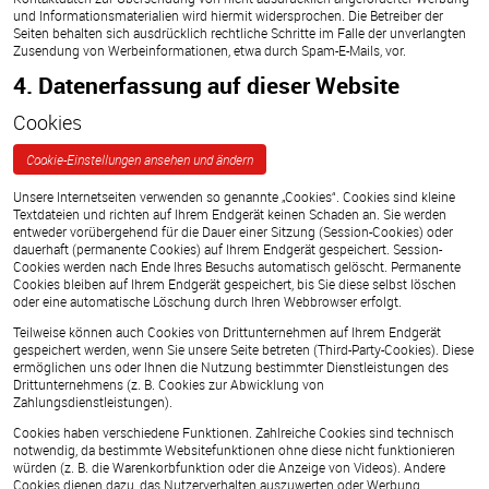
und Informationsmaterialien wird hiermit widersprochen. Die Betreiber der
Seiten behalten sich ausdrücklich rechtliche Schritte im Falle der unverlangten
Zusendung von Werbeinformationen, etwa durch Spam-E-Mails, vor.
4. Datenerfassung auf dieser Website
Cookies
Cookie-Einstellungen ansehen und ändern
Unsere Internetseiten verwenden so genannte „Cookies“. Cookies sind kleine
Textdateien und richten auf Ihrem Endgerät keinen Schaden an. Sie werden
entweder vorübergehend für die Dauer einer Sitzung (Session-Cookies) oder
dauerhaft (permanente Cookies) auf Ihrem Endgerät gespeichert. Session-
Cookies werden nach Ende Ihres Besuchs automatisch gelöscht. Permanente
Cookies bleiben auf Ihrem Endgerät gespeichert, bis Sie diese selbst löschen
oder eine automatische Löschung durch Ihren Webbrowser erfolgt.
Teilweise können auch Cookies von Drittunternehmen auf Ihrem Endgerät
gespeichert werden, wenn Sie unsere Seite betreten (Third-Party-Cookies). Diese
ermöglichen uns oder Ihnen die Nutzung bestimmter Dienstleistungen des
Drittunternehmens (z. B. Cookies zur Abwicklung von
Zahlungsdienstleistungen).
Cookies haben verschiedene Funktionen. Zahlreiche Cookies sind technisch
notwendig, da bestimmte Websitefunktionen ohne diese nicht funktionieren
würden (z. B. die Warenkorbfunktion oder die Anzeige von Videos). Andere
Cookies dienen dazu, das Nutzerverhalten auszuwerten oder Werbung