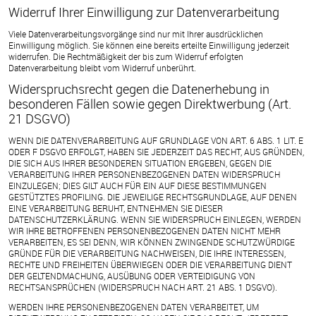
Widerruf Ihrer Einwilligung zur Datenverarbeitung
Viele Datenverarbeitungsvorgänge sind nur mit Ihrer ausdrücklichen
Einwilligung möglich. Sie können eine bereits erteilte Einwilligung jederzeit
widerrufen. Die Rechtmäßigkeit der bis zum Widerruf erfolgten
Datenverarbeitung bleibt vom Widerruf unberührt.
Widerspruchsrecht gegen die Datenerhebung in
besonderen Fällen sowie gegen Direktwerbung (Art.
21 DSGVO)
WENN DIE DATENVERARBEITUNG AUF GRUNDLAGE VON ART. 6 ABS. 1 LIT. E
ODER F DSGVO ERFOLGT, HABEN SIE JEDERZEIT DAS RECHT, AUS GRÜNDEN,
DIE SICH AUS IHRER BESONDEREN SITUATION ERGEBEN, GEGEN DIE
VERARBEITUNG IHRER PERSONENBEZOGENEN DATEN WIDERSPRUCH
EINZULEGEN; DIES GILT AUCH FÜR EIN AUF DIESE BESTIMMUNGEN
GESTÜTZTES PROFILING. DIE JEWEILIGE RECHTSGRUNDLAGE, AUF DENEN
EINE VERARBEITUNG BERUHT, ENTNEHMEN SIE DIESER
DATENSCHUTZERKLÄRUNG. WENN SIE WIDERSPRUCH EINLEGEN, WERDEN
WIR IHRE BETROFFENEN PERSONENBEZOGENEN DATEN NICHT MEHR
VERARBEITEN, ES SEI DENN, WIR KÖNNEN ZWINGENDE SCHUTZWÜRDIGE
GRÜNDE FÜR DIE VERARBEITUNG NACHWEISEN, DIE IHRE INTERESSEN,
RECHTE UND FREIHEITEN ÜBERWIEGEN ODER DIE VERARBEITUNG DIENT
DER GELTENDMACHUNG, AUSÜBUNG ODER VERTEIDIGUNG VON
RECHTSANSPRÜCHEN (WIDERSPRUCH NACH ART. 21 ABS. 1 DSGVO).
WERDEN IHRE PERSONENBEZOGENEN DATEN VERARBEITET, UM