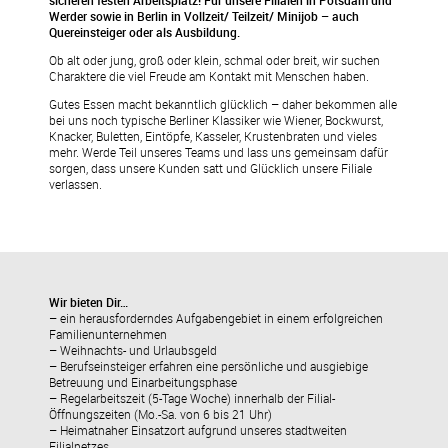
sicheren festen Arbeitsplatz! Für unsere Filialen in Potsdam und
Werder sowie in Berlin in Vollzeit/ Teilzeit/ Minijob – auch
Quereinsteiger oder als Ausbildung.
Ob alt oder jung, groß oder klein, schmal oder breit, wir suchen
Charaktere die viel Freude am Kontakt mit Menschen haben.
Gutes Essen macht bekanntlich glücklich – daher bekommen alle
bei uns noch typische Berliner Klassiker wie Wiener, Bockwurst,
Knacker, Buletten, Eintöpfe, Kasseler, Krustenbraten und vieles
mehr. Werde Teil unseres Teams und lass uns gemeinsam dafür
sorgen, dass unsere Kunden satt und Glücklich unsere Filiale
verlassen.
Wir bieten Dir…
– ein herausforderndes Aufgabengebiet in einem erfolgreichen
Familienunternehmen
– Weihnachts- und Urlaubsgeld
– Berufseinsteiger erfahren eine persönliche und ausgiebige
Betreuung und Einarbeitungsphase
– Regelarbeitszeit (5-Tage Woche) innerhalb der Filial-
Öffnungszeiten (Mo.-Sa. von 6 bis 21 Uhr)
– Heimatnaher Einsatzort aufgrund unseres stadtweiten
Filialnetzes