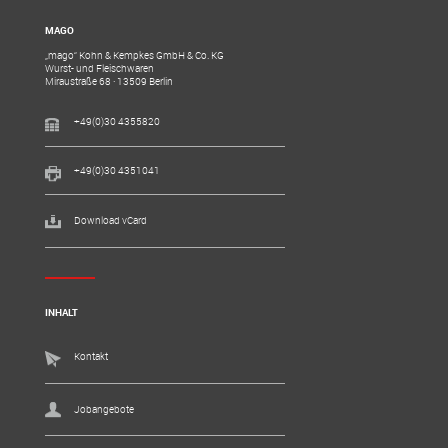
MAGO
„mago“ Kohn & Kempkes GmbH & Co. KG
Wurst- und Fleischwaren
Miraustraße 68 · 13509 Berlin
+49(0)30 4355820
+49(0)30 4351041
Download vCard
INHALT
Kontakt
Jobangebote