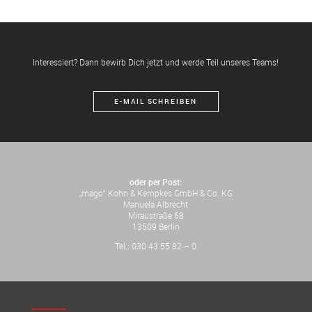
Interessiert? Dann bewirb Dich jetzt und werde Teil unseres Teams!
E-MAIL SCHREIBEN
oder per Post:
„mago“ Kohn & Kempkes GmbH & Co. KG
Manuela Albrecht
Miraustraße 68
13509 Berlin
Tel.: 030 43 55 82 – 0