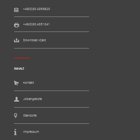
+49(0)30 4355820
+49(0)30 4351041
Download vCard
INHALT
Kontakt
Jobangebote
Standorte
Impressum