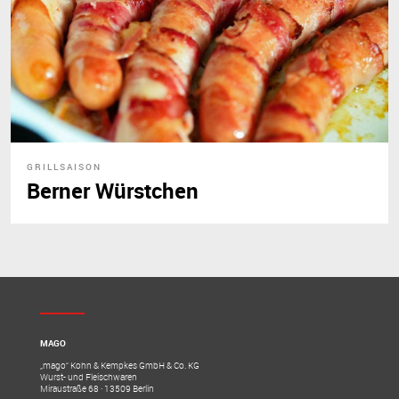
GRILLSAISON
Berner Würstchen
MAGO
„mago“ Kohn & Kempkes GmbH & Co. KG
Wurst- und Fleischwaren
Miraustraße 68 · 13509 Berlin