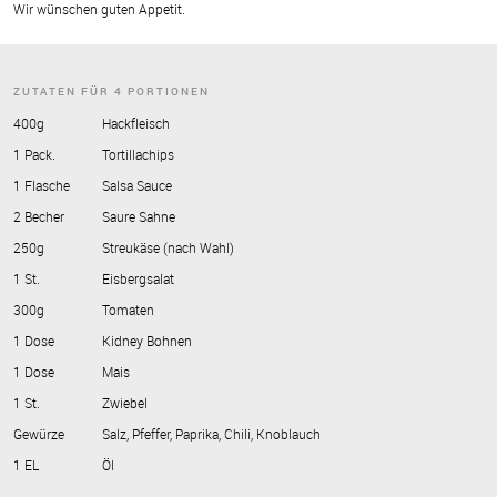
Wir wünschen guten Appetit.
ZUTATEN FÜR 4 PORTIONEN
400g
Hackfleisch
1 Pack.
Tortillachips
1 Flasche
Salsa Sauce
2 Becher
Saure Sahne
250g
Streukäse (nach Wahl)
1 St.
Eisbergsalat
300g
Tomaten
1 Dose
Kidney Bohnen
1 Dose
Mais
1 St.
Zwiebel
Gewürze
Salz, Pfeffer, Paprika, Chili, Knoblauch
1 EL
Öl