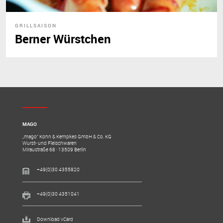
GRILLSAISON
Berner Würstchen
MAGO
„mago“ Kohn & Kempkes GmbH & Co. KG
Wurst- und Fleischwaren
Miraustraße 68 · 13509 Berlin
+49(0)30 4355820
+49(0)30 4351041
Download vCard